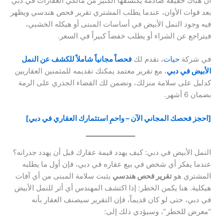
ان هناك حقيقة صادمة يكتشفها الكثير من مالكي العقارات في دبي
بعد فوات الأوان، عندما يطلب المشتري تقرير فحص هندسي ويظهر
فيه وجود النمل الأبيض في أساسات المبنى أو هيكله الخشبي،
فيتراجع عن الشراء أو يطلب خفضاً كبيراً في السعر.
في شركة
حيات
، نقدم لك
فحصاً مجانياً شاملاً للكشف عن النمل
الأبيض في دبي
، مع تقرير معتمد يمكنك تقديمه للمثمنين العقاريين
كدليل على سلامة منزلك، ونضمن لك القضاء الجذري على الرمة
بضمان 6 أشهر.
[احجز فحصك المجاني الآن – واحمِ استثمارك العقاري في دبي]
النمل الأبيض في دبي: كيف يهدد قيمة عقارك قبل أن يهدد جدرانه؟
عندما يفكر أي شخص في بيع عقاره في دبي، فإن أول ما يطلبه
المشتري هو
تقرير فحص هندسي
يثبت سلامة المبنى من أي آفات
هيكلية. هنا يكمن الخطر: إذا اكتشف المهندس أي أثر للنمل الأبيض
في دبي، حتى لو كان قديماً، فإن التقرير سيصنف العقار بأنه
“معرض للخطر”، وسيؤدي ذلك إلى: