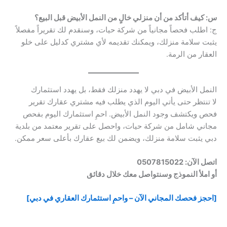
س: كيف أتأكد من أن منزلي خالٍ من النمل الأبيض قبل البيع؟
ج: اطلب فحصاً مجانياً من شركة حيات، وسنقدم لك تقريراً مفصلاً
يثبت سلامة منزلك، ويمكنك تقديمه لأي مشتري كدليل على خلو
العقار من الرمة.
النمل الأبيض في دبي لا يهدد منزلك فقط، بل يهدد استثمارك
لا تنتظر حتى يأتي اليوم الذي يطلب فيه مشتري عقارك تقرير
فحص ويكتشف وجود النمل الأبيض. احمِ استثمارك اليوم بفحص
مجاني شامل من شركة حيات، واحصل على تقرير معتمد من بلدية
دبي يثبت سلامة منزلك، ويضمن لك بيع عقارك بأعلى سعر ممكن.
اتصل الآن: 0507815022
أو املأ النموذج وسنتواصل معك خلال دقائق
[احجز فحصك المجاني الآن – واحمِ استثمارك العقاري في دبي]