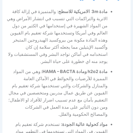
مادة 3m الامريكية للاسطح
: والمتميزة في إزالة كافة
الاتربة والتراكمات التي تتسبب في انتشار الأمراض وهي
من المواد الشهيرة في إستخدامها في الكثير من دول
العالم وفي أمريكا وتستخدمها شركة تعقيم بام القيوين
وهذه المادة مكونة من بيروكسيد الهيدروجين المتبخر
وأكسيد الإيثيلين مما يجعله أكثر سلامة إن كان
استخدامه في أماكن تواجد البشر وفي المستشفيات ولا
يوجد منه اي خطورة على حياة البشر.
مادة h2o2 ومادة HAMA – BACTA:
وهي من المواد
المميزة للأرضيات والحوائط في الأماكن العامة
والمنازل والشركات والتي تستخدمها شركة تعقيم بام
القيوين عن طريق عمال مدربين ومتخصصين في مجال
التعقيم بأمان مع عدم تسبيب اضرار للأفراد او الاطفال؛
ومن دون التأثير على مدة العمل في الشركات
والمصالح الحكومية والفلل.
مواد كحولية عالية الجودة:
تستخدم شركة تعقيم بام
القيوين في المواد التي تستخدمها في التطهير مواد