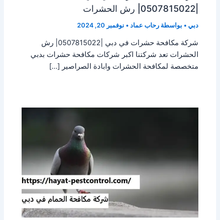
|0507815022| رش الحشرات
دبي
• بواسطة
رحاب عماد
•
نوفمبر 20, 2024
شركة مكافحة حشرات في دبي |0507815022| رش
الحشرات تعد شركتنا اكبر شركات مكافحة حشرات بدبي
متخصصة لمكافحة الحشرات وابادة الصراصير […]