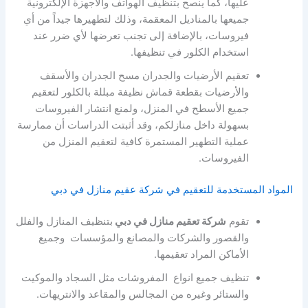
عليها، كما ينصح بتنظيف الهواتف والأجهزة الإلكترونية
جميعها بالمناديل المعقمة، وذلك لتطهيرها جيداً من أي
فيروسات، بالإضافة إلى تجنب تعرضها لأي ضرر عند
استخدام الكلور في تنظيفها.
تعقيم الأرضيات والجدران مسح الجدران والأسقف
والأرضيات بقطعة قماش نظيفة مبللة بالكلور لتعقيم
جميع الأسطح في المنزل، ولمنع انتشار الفيروسات
بسهولة داخل منازلكم، وقد أثبتت الدراسات أن ممارسة
عملية التطهير المستمرة كافية لتعقيم المنزل من
الفيروسات.
المواد المستخدمة للتعقيم في شركة عقيم منازل في دبي
تقوم
شركة تعقيم منازل في دبي
بتنظيف المنازل والفلل
والقصور والشركات والمصانع والمؤسسات وجميع
الأماكن المراد تعقيمها.
تنظيف جميع انواع المفروشات مثل السجاد والموكيت
والستائر وغيره من المجالس والمقاعد والانتريهات.