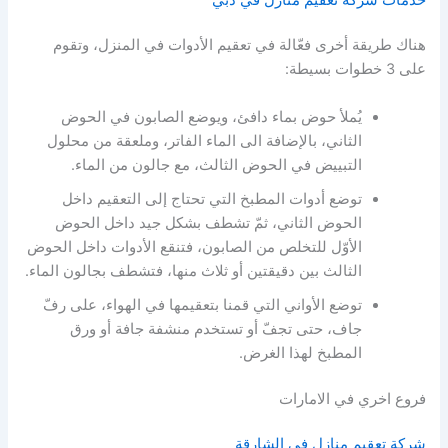
هناك طريقة أخرى فعّالة في تعقيم الأدوات في المنزل، وتقوم
على 3 خطوات بسيطة:
يُملأ حوض بماء دافئ، ويوضع الصابون في الحوض
الثاني، بالإضافة الى الماء الفاتر، وملعقة من محلول
التبييض في الحوض الثالث، مع جالون من الماء.
توضع أدوات المطبخ التي تحتاج إلى التعقيم داخل
الحوض الثاني، ثمّ تشطف بشكل جيد داخل الحوض
الأوّل للتخلص من الصابون، فتنقع الأدوات داخل الحوض
الثالث بين دقيقتين أو ثلاث منها، فتشطف بجالون الماء.
توضع الأواني التي قمنا بتعقيمها في الهواء، على رفّ
جاف، حتى تجفّ أو تستخدم منشفة جافة أو ورق
المطبخ لهذا الغرض.
فروع اخري في الامارات
شركة تعقيم منازل في الشارقة