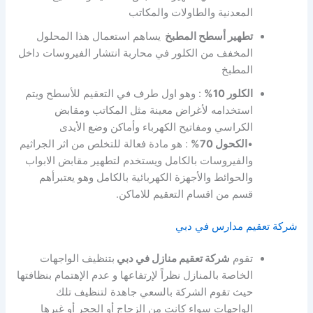
المعدنية والطاولات والمكاتب
تطهير أسطح المطبخ
يساهم استعمال هذا المحلول
المخفف من الكلور في محاربة انتشار الفيروسات داخل
المطبخ
الكلور 10%
: وهو اول طرف في التعقيم للأسطح ويتم
استخدامه لأغراض معينة مثل المكاتب ومقابض
الكراسي ومفاتيح الكهرباء وأماكن وضع الأيدى
•
الكحول 70%
: هو مادة فعالة للتخلص من اثر الجراثيم
والفيروسات بالكامل ويستخدم لتطهير مقابض الابواب
والحوائط والأجهزة الكهربائية بالكامل وهو يعتبرأهم
قسم من اقسام التعقيم للاماكن.
شركة تعقيم مدارس في دبي
تقوم
شركة تعقيم منازل في دبي
بتنظيف الواجهات
الخاصة بالمنازل نظراً لإرتفاعها و عدم الإهتمام بنظافتها
حيث تقوم الشركة بالسعي جاهدة لتنظيف تلك
الواجهات سواء كانت من الزجاج أو الحجر أو غيرها