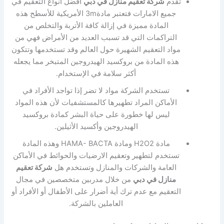
تقدم
شركة تعقيم منازل في دبي
افضل انواع التعقيم في
جميع الامارات فتعتبر مادة3m الأمريكية للأسطح هذه
المادة مميزة في إزالة كافة الأتربة والتخلص من
التراكمات التي قد تسبب العديد من الأمراض فهي من
مواد التعقيم الشهيرة حول العالم وقد تستخدمها وتتكون
هذه المادة من بروكسيد الهيدروجين المتبخر مما يجعله
أكثر سلامة في الإستخدام.
تستخدم الشركة مواد لا تضر إذا تواجد الأفراد في
الأماكن المراد تطهيرها كالمستشفيات لأن هذه المواد
ليس لها خطورة على حياة البشر كمادة بروكسيد
الهيدروجين وأكسيد الأثيلين.
مادة H2O2 ومادة HAMA- BACTA وهذه المادة
تستخدم لتطهير وتعقيم الارضيات والحوائط في الأماكن
العامة والشركات والمنازل وتستخدم هل
شركة تعقيم
منازل في دبي
من خلال مدربين متخصصين في مجال
التعقيم مع عدم ترك أية أضرار على الأطفال أو الأفراد أو
العاملين بالشركة.